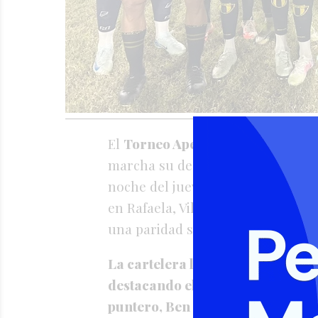
El
Torneo Apertura
de Primera A 
marcha su decimocuarto capítulo
noche del jueves, la máxima cate
en Rafaela, Vila y San Vicente, de
una paridad sin emociones.
La cartelera local continuará est
destacando el choque de alto vuel
puntero, Ben Hur, para luego com