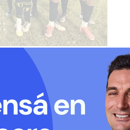
de la
Liga Rafaelina de Fútbol
puso en
 con una propuesta escalonada. En la
goría entregó los primeros tres adelantos
jando un saldo de dos victorias foráneas y
e viernes con dos encuentros de fuste,
o en Sunchales entre Libertad y el único
pletar la historia el domingo con el