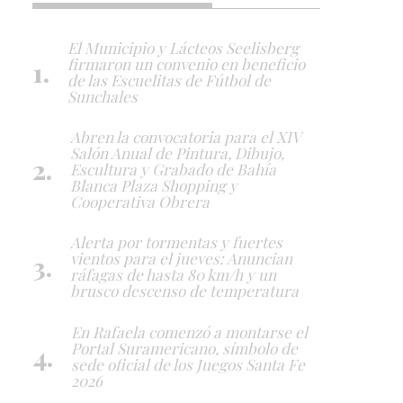
El Municipio y Lácteos Seelisberg
firmaron un convenio en beneficio
de las Escuelitas de Fútbol de
Sunchales
Abren la convocatoria para el XIV
Salón Anual de Pintura, Dibujo,
Escultura y Grabado de Bahía
Blanca Plaza Shopping y
Cooperativa Obrera
Alerta por tormentas y fuertes
vientos para el jueves: Anuncian
ráfagas de hasta 80 km/h y un
brusco descenso de temperatura
En Rafaela comenzó a montarse el
Portal Suramericano, símbolo de
sede oficial de los Juegos Santa Fe
2026