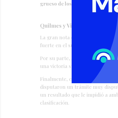
grueso de los partidos y todo el a
Quilmes y Vila celebraron afu
La gran nota de la noche del juev
fuerte en el sur departamental a
Por su parte,
Argentino de Vila
se
una victoria sumamente valiosa a
Finalmente, en el predio Tito Bar
disputaron un trámite muy dispu
un resultado que le impidió a am
clasificación.