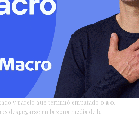
scenso liguista.
era
es la dio
Argentino Quilmes
, que pisó
l derrotar por
1 a 0
a
Brown de San Vicente
.
 hizo fuerte en su reducto y se quedó con
l vencer por
1 a 0
a
9 de Julio
.
tomioli,
Atlético de Rafaela
y
Peñarol
tado y parejo que terminó empatado
0 a 0
,
bos despegarse en la zona media de la