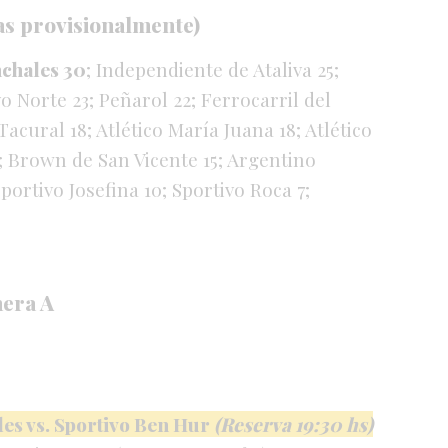
s provisionalmente)
chales 30
; Independiente de Ataliva 25;
vo Norte 23; Peñarol 22; Ferrocarril del
 Tacural 18; Atlético María Juana 18; Atlético
6; Brown de San Vicente 15; Argentino
portivo Josefina 10; Sportivo Roca 7;
mera A
les vs. Sportivo Ben Hur
(Reserva 19:30 hs)