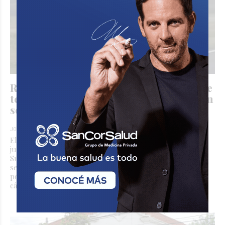
Ruta Nacional 34: Otro camión con carne
terminó volcado, es el tercer siniestro en
seis días
JORGE TRIBOULEY
Policiales
Hace 1 día
El nuevo episodio ocurrió durante la madrugada de este
jueves sobre la Ruta Nacional 34, en jurisdicción de
Susana. No hubo personas lesionadas. En menos de una
semana ya se registraron tres accidentes protagonizados
por camiones vinculados al transporte de productos
cárnicos.