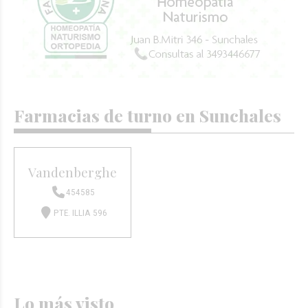
Farmacias de turno en Sunchales
Vandenberghe
454585
PTE. ILLIA 596
Lo más visto