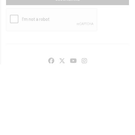
SANTA FE 457, SUNCHALES (SANTA FE, ARGENTINA)