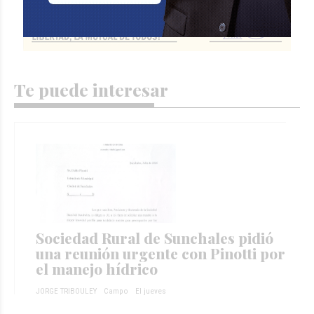
Te puede interesar
Sociedad Rural de Sunchales pidió
una reunión urgente con Pinotti por
el manejo hídrico
JORGE TRIBOULEY
Campo
El jueves