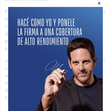
En febrero, el Indec se encontraba atravesado
por la polémica salida de Marco Lavagna del
organismo, luego de que desde el Gobierno
decidieran no utilizar la nueva metodología
para medir la inflación, que se venía
preparando desde 2017.
Ahora, el nuevo titular, Pedro Lines, comenzó
a analizar diferentes alternativas para
actualizar el indicador y dejar atrás la
metodología vigente, que ya tiene un atraso
de 20 años y es objetada por el Fondo
Monetario.
#AgenciaNA