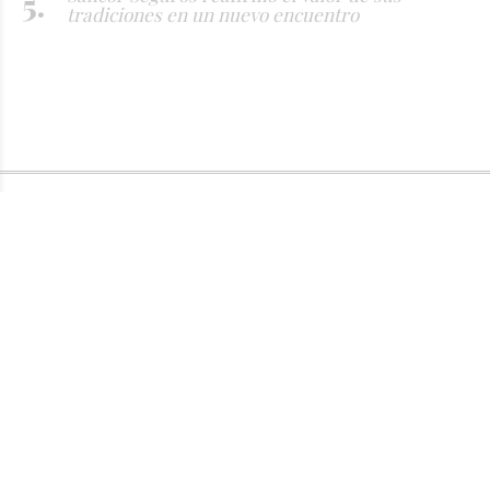
tradiciones en un nuevo encuentro
QUIÉNES SOMOS
AVISO LEGAL
TÉRMINOS Y CONDICIONES
POLÍTICAS DE PROTECCIÓN DE DATOS PERSONALES
FUENTES RSS
INGRESAR
Boletín de noticias