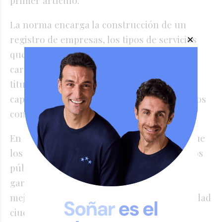
La norma encarga la construcción de un
registro de empresas, los tipos de servicios
que pueden prestar así como las
características que deben cumplir los
titulares de las firmas y los empleados. Un
capítulo especial es la prestación de servicios
con usos de armas.
En cuanto a alarmas, "la regulación persigue
los fines de optimizar el empleo de recursos
públicos, reducir las falsas alarmas,
garantizar la interoperabilidad técnica y
mejorar la respuesta del sistema de seguridad
ciudadana".