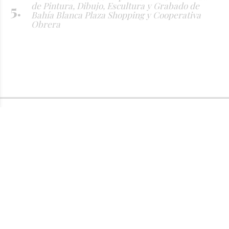
de Pintura, Dibujo, Escultura y Grabado de
Bahía Blanca Plaza Shopping y Cooperativa
Obrera
QUIÉNES SOMOS
AVISO LEGAL
TÉRMINOS Y CONDICIONES
POLÍTICAS DE PROTECCIÓN DE DATOS PERSONALES
FUENTES RSS
INGRESAR