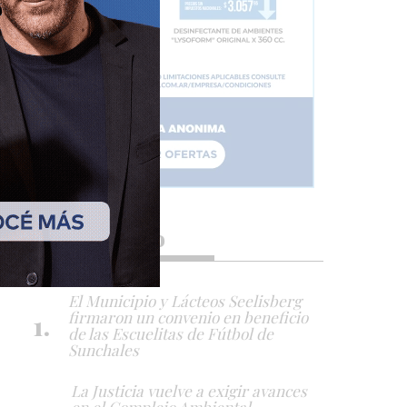
Lo más visto
El Municipio y Lácteos Seelisberg
firmaron un convenio en beneficio
de las Escuelitas de Fútbol de
Sunchales
La Justicia vuelve a exigir avances
en el Complejo Ambiental