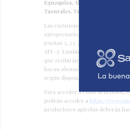
Eguzquiza, Aldao, Lehmann, Sunch
Tacurales, Tacural, Raquel, Humb
Las exenciones fiscales alcanzará
agropecuario, con una exención t
(cuotas 2, 3 y 4 del calendario de
API—). También a productores con
que recibirán una prórroga en el
hayan abonado las cuotas, podrán 
según disponga la API.
Para acceder a estos beneficios, 
podrán acceder a
https://www.san
productores apícolas deberán ha