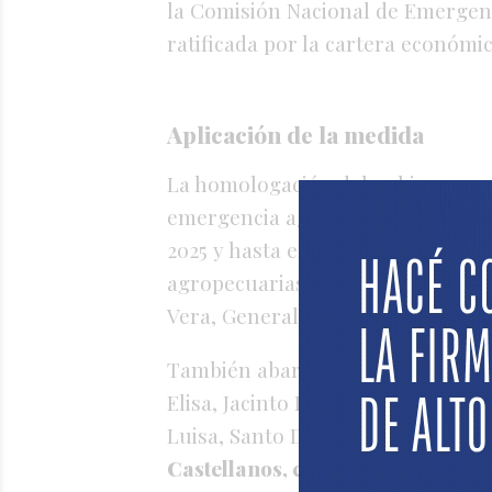
la Comisión Nacional de Emergen
ratificada por la cartera económic
Aplicación de la medida
La homologación del gobierno nac
emergencia agropecuaria tiene car
2025 y hasta el 31 de agosto de 2
agropecuarias afectadas por la se
Vera, General Obligado, San Cristó
También abarca localidades espec
Elisa, Jacinto L. Arauz, Ituzaingó
Luisa, Santo Domingo, Progreso, 
Castellanos, como Marini, Eusebi