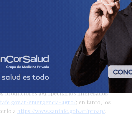
ales, Colonia Bicha, Ataliva, Galisteo,
erto I, Virginia y Mauá.
n a productores con certificado de desastre
otal (100%) del Impuesto Inmobiliario Rural
 la Administración Provincial de Impuestos —
 certificado de emergencia agropecuaria,
 vencimiento de esas cuotas. Quienes ya
acceder a un crédito fiscal o devolución,
los productores agropecuarios interesados
tafe.gov.ar/emergencia-agro/
; en tanto, los
cerlo a
https://www.santafe.gob.ar/proap/
.