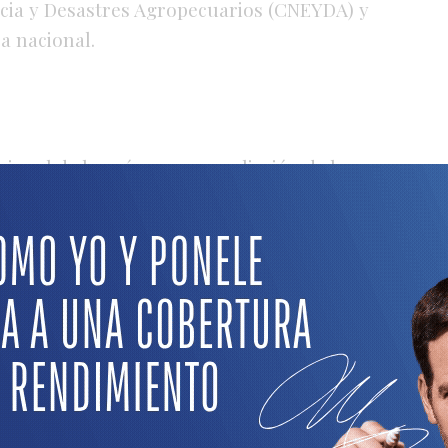
cia y Desastres Agropecuarios (CNEYDA) y
a nacional.
ional de la prórroga y ampliación de la
ácter retroactivo, desde el 1º de marzo de
025, y comprende explotaciones
quía en los departamentos de 9 de Julio,
bal, San Justo y San Javier.
íficas del departamento Las Colonias como
, La Pelada, Soutomayor, Providencia, María
Hipatia y Sarmiento; y
del departamento
a, Fidela, Colonia Bigand, Hugentobler,