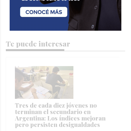
Te puede interesar
Tres de cada diez jóvenes no
terminan el secundario en
Argentina: Los índices mejoran
pero persisten desigualdades