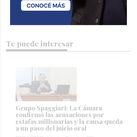
Te puede interesar
Grupo Spaggiari: La Cámara
confirmó las acusaciones por
estafas millonarias y la causa queda
a un paso del juicio oral