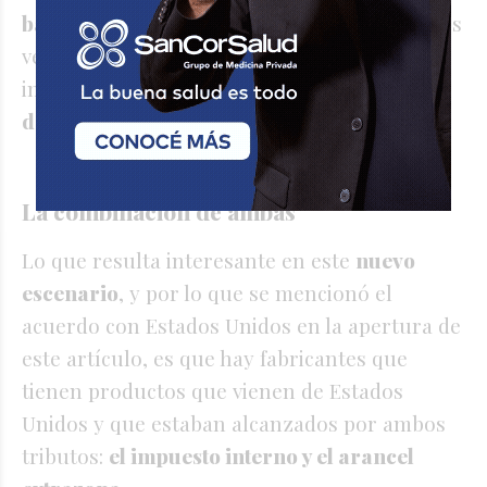
bajando desde diciembre el precio
de las tres
versiones de la pick-up
full size
que se
importan desde Norteamérica
en 10.000
dólares.
La combinación de ambas
Lo que resulta interesante en este
nuevo
escenario
, y por lo que se mencionó el
acuerdo con Estados Unidos en la apertura de
este artículo, es que hay fabricantes que
tienen productos que vienen de Estados
Unidos y que estaban alcanzados por ambos
tributos:
el impuesto interno y el arancel