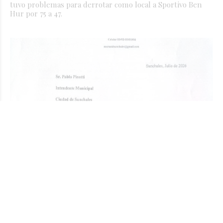
tuvo problemas para derrotar como local a Sportivo Ben
Hur por 75 a 47.
Sociedad Rural de Sunchales pidió una
reunión urgente con Pinotti por el
manejo hídrico
JORGE TRIBOULEY
Campo
Hace 20 horas
La entidad solicita una reunión "a la mayor brevedad