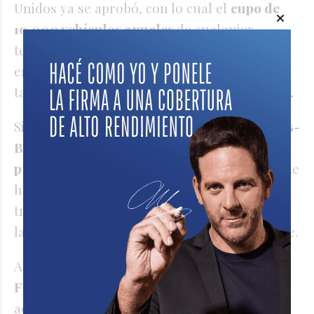
Unidos ya se aprobó, con lo cual el
cupo de
10.000 vehículos anuales
de cualquier
tecnología de propulsión que se encuadren
en el acuerdo, podrían nacionalizarse
también en abril
sin pagar el 35% de arancel.
Sin embargo, del mismo modo que
Mercedes-
Benz se adelantó con una reducción de
precios cercana al 10%
para los vehículos que
hoy pagan impuestos internos y dejarán de
tributarlo cuando se sancione la reforma
laboral,
Ford
también reaccionó rápidamente.
Apenas empezó a frenarse la
venta de Ford
F150
tras conocerse la noticia del inminente
acuerdo comercial con Estados Unidos,