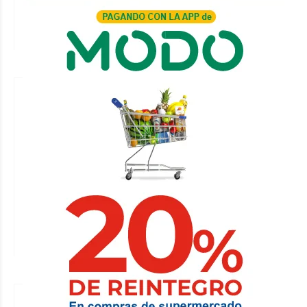
Sunchales
SANCOR COOPERATIVA DE SEGUROS LTDA.
Contenido patrocinado
El lunes
El Club Deportivo 9 de Julio de
Humberto Primo convoca a
Asamblea Ordinaria
CLUB DEPORTIVO 9 DE JULIO DE HUMBERTO PRIMO
Contenido patrocinado
31 de julio de 2026