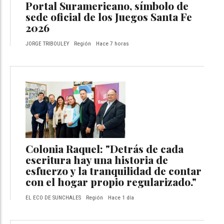
Portal Suramericano, símbolo de
sede oficial de los Juegos Santa Fe
2026
JORGE TRIBOULEY
Región
Hace 7 horas
Colonia Raquel: "Detrás de cada
escritura hay una historia de
esfuerzo y la tranquilidad de contar
con el hogar propio regularizado."
EL ECO DE SUNCHALES
Región
Hace 1 día