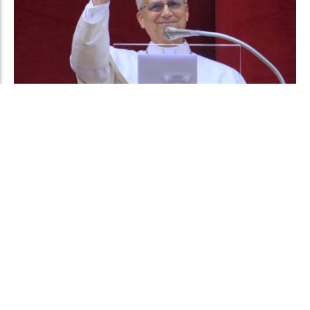
Confirmaron la visita del papa León XIV
para noviembre a la Argentina: Todos los
detalles
JORGE TRIBOULEY
País
Hace 15 horas
El sumo pontífice estará entre el 8 y el 11 de de ese mes.
Antes irá a Uruguay y luego a Perú. Visitará la ciudad de
Buenos Aires, Luján y Córdoba.