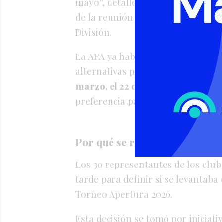
mayo”, detalló la Liga Profesional
de la reunión que contó con los p
División.
La AFA ya habría notificado a los 
alternativas posibles para recuper
marzo, el 22 de abril o el 13 de m
preferencia para avanzar en la d
Por qué se reunieron los diri
Los 30 representantes de los club
tarde para definir si se levantaba
Torneo Apertura 2026.
Esta decisión se tomó por iniciati