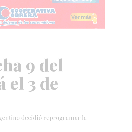
cha 9 del
 el 3 de
Argentino decidió reprogramar la