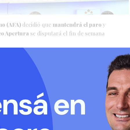
ino (AFA)
decidió que
mantendrá el paro
y
eo Apertura
se disputará el fin de semana
 Argentinas, a partir del mediodía, los
e reunieron en el predio de Ezeiza para
dieron que este fín de semana no habrá
2026 se disputará el fin de semana del 3 de
s octavos de final se jugarán el fin de
os cuartos entre semana (miércoles 13/5),
el domingo 17, y la final el domingo 24 de