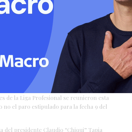
 de Fútbol luego en sus redes sociales luego
residentes de los equipos de Primera
presidentes de los clubes las tres
ar la fecha 9:
las opciones son el 18 de
ayo
. Cada institución deberá manifestar su
efinición del nuevo cronograma.
gentes
es de la Liga Profesional se reunieron esta
 o no el paro estipulado para la fecha 9 del
va del presidente Claudio “Chiqui” Tapia