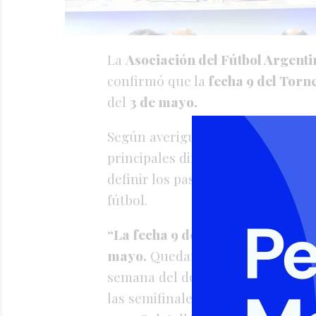
La
Asociación del Fútbol Argent
confirmó que la
fecha 9 del Torn
del
3 de mayo.
Según averiguó la Agencia Noticias
principales directivos de la AFA s
definir los pasos a seguir y deci
fútbol.
“La fecha 9 del Torneo Apertura 
mayo.
Quedando establecido que lo
semana del domingo 10 de mayo, l
las semifinales el fin de semana d