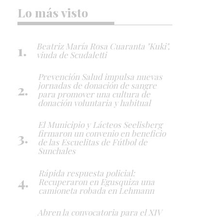
Lo más visto
Beatriz María Rosa Cuaranta "Kuki",
viuda de Scudaletti
Prevención Salud impulsa nuevas
jornadas de donación de sangre
para promover una cultura de
donación voluntaria y habitual
El Municipio y Lácteos Seelisberg
firmaron un convenio en beneficio
de las Escuelitas de Fútbol de
Sunchales
Rápida respuesta policial:
Recuperaron en Egusquiza una
camioneta robada en Lehmann
Abren la convocatoria para el XIV