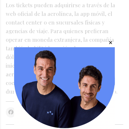
Los tickets pueden adquirirse a través de la
web oficial de la aerolínea, la app móvil, el
contact center o en sucursales físicas y
agencias de viaje. Para quienes prefieran
operar en moneda extranjera, la compañía
también habilitó la opción de compra en
dólares manteniendo el beneficio. Esta
iniciativa se suma a la estrategia de la
aerolínea de bandera para sostener el
coeficiente de ocupación en sus aeronaves
durante los meses de menor tráfico del año.