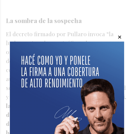
La sombra de la sospecha
El decreto firmado por Pullaro invoca “la
lucha contra el narcotráfico y las
organizaciones criminales”, “el contexto
delictivo vigente” y “la restauración del
control de las cárceles” para justificar un
aumento salarial que prioriza al personal de
seguridad por encima de los agentes de salud
y los docentes.
Según el ministro Cococcioni,
la protesta fue incentivada precisamente
desde las cárceles pero no ya por miembros
de bandas sino por policías “vinculados a
hechos de corrupción” que están presos.