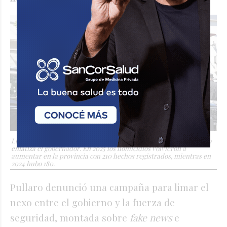
Los logros de la policía de Santa Fe no parecen tan rotundos como
enfatiza el gobernador. En 2025 los homicidios volvieron a
aumentar en la provincia con 210 hechos registrados, mientras en
2024 hubo 180.
Pullaro denunció una campaña para limar el
nexo entre el gobierno y la fuerza de
seguridad, montada sobre
fake news
e