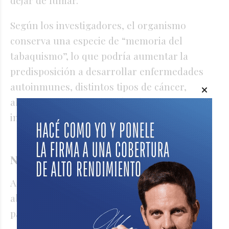
dejar de fumar.
Según los investigadores, el organismo
conserva una especie de “memoria del
tabaquismo”, lo que podría aumentar la
predisposición a desarrollar enfermedades
autoinmunes, distintos tipos de cáncer,
alergias y respuestas anómalas frente a
infecciones.
Nunca es tarde para dejar de fumar
A pesar de los efectos nocivos del tabaco,
abandonar el cigarrillo produce beneficios
para la salud desde los primeros minutos.