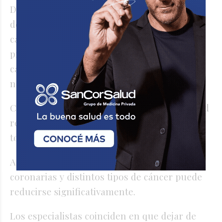
De acuerdo con la OMS, a los 20 minutos de
dejar de fumar disminuyen la frecuencia
cardíaca y la presión arterial. Dentro de las
primeras 12 horas, el nivel de monóxido de
carbono en sangre vuelve a parámetros
normales.
Con el paso de los meses, mejora la capacidad
respiratoria y disminuyen síntomas como la
tos o la dificultad para respirar.
A largo plazo, el riesgo de cardiopatías
coronarias y distintos tipos de cáncer puede
reducirse significativamente.
Los especialistas coinciden en que dejar de