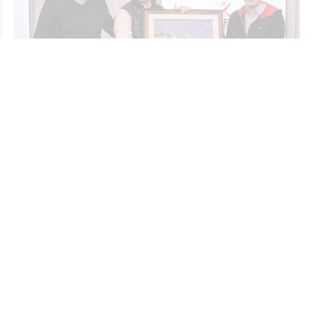
Sancor Seguros reafirmó el valor de sus
tradiciones en un nuevo encuentro
GRUPO SANCOR SEGUROS
Economía
Hace 1 hora
La aseguradora llevó adelante una nueva edición de su
tradicional convocatoria institucional para fortalecer
vínculos, compartir experiencias y promover el diálogo.
En esta oportunidad, contó con la presencia del
gobernador de la provincia de Santa Fe, Maximiliano
Pullaro.