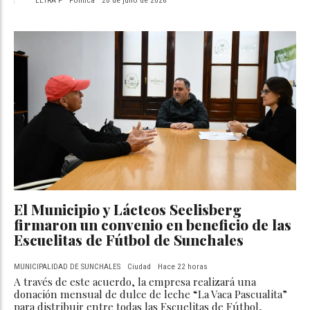
LETRA P
Política
20 de julio de 2026
El Municipio y Lácteos Seelisberg
firmaron un convenio en beneficio de las
Escuelitas de Fútbol de Sunchales
MUNICIPALIDAD DE SUNCHALES
Ciudad
Hace 22 horas
A través de este acuerdo, la empresa realizará una
donación mensual de dulce de leche “La Vaca Pascualita”
para distribuir entre todas las Escuelitas de Fútbol,