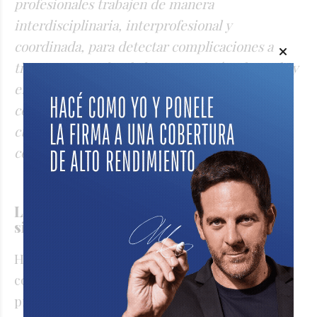
profesionales trabajen de manera
interdisciplinaria, interprofesional y
coordinada, para detectar complicaciones a
tiempo y tratarlas de la manera más adecuada y
efectiva. Es fundamental trabajar en red y
contar con profesionales a quienes derivar
cuando la situación excede nuestras
competencias o habilidades”.
La situación actual del rol dentro del
sistema de salud en Argentina
Hoy existe una brecha en el acceso a
consultas de puericultura, ya que estas
profesionales muchas veces no están