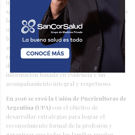
incorporadas formalmente al sistema de
salud, lo que convierte el acompañamiento en
lactancia y puerperio en un privilegio y no en
un derecho. Garantizar su incorporación en
los ámbitos públicos y privados es clave para
asegurar
un acceso equitativo
y para
reconocer el derecho de la persona gestante,
del recién nacido y de las familias a recibir
información basada en evidencia y un
acompañamiento integral y respetuoso.
En 2016 se creó la Unión de Puericultoras de
Argentina (UPA)
con el objetivo de
desarrollar estrategias para lograr el
reconocimiento formal de la profesión y
garantizar que todas las familias puedan