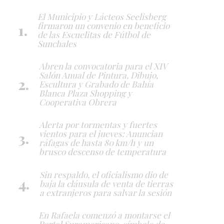
El Municipio y Lácteos Seelisberg
firmaron un convenio en beneficio
de las Escuelitas de Fútbol de
Sunchales
Abren la convocatoria para el XIV
Salón Anual de Pintura, Dibujo,
Escultura y Grabado de Bahía
Blanca Plaza Shopping y
Cooperativa Obrera
Alerta por tormentas y fuertes
vientos para el jueves: Anuncian
ráfagas de hasta 80 km/h y un
brusco descenso de temperatura
Sin respaldo, el oficialismo dio de
baja la cláusula de venta de tierras
a extranjeros para salvar la sesión
En Rafaela comenzó a montarse el
Portal Suramericano, símbolo de