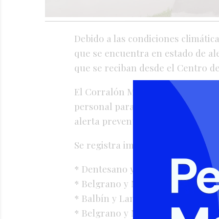
Debido a las condiciones climátic
que se encuentra en estado de al
que se reciban desde el Centro d
El Corralón Municipal dispone de
personal para atender contingenc
alerta preventiva.
Se registra importante acumulació
* Dentesano y Lavalle
* Belgrano y Mitre
* Balbín y Lantieri
* Belgrano y Miretti