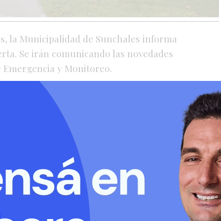
as, la Municipalidad de Sunchales informa
erta. Se irán comunicando las novedades
e Emergencia y Monitoreo.
 bolsones de arena, equipamiento y
ias. Bomberos y Policía se encuentran en
n de agua en las siguientes intersecciones: