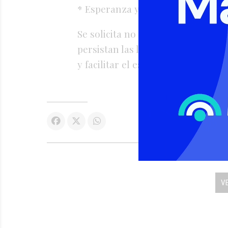
* Esperanza y Rafaela
Se solicita no transitar por estas
persistan las lluvias intensas, a 
y facilitar el escurrimiento del ag
V