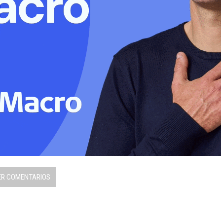
 zonas y evitar sacar los residuos mientras
fin de prevenir obstrucciones en los desagües
ua.
ER COMENTARIOS