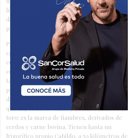
tiene la misma calidad de los productos
líderes y un precio más bajo. Tienen su sello
desde fideos, harina, agua mineral y hasta
productos frescos, entre otros.
Primer Precio es otra marca que ofrece la
cadena Supercoop se trata de la etiqueta más
económica que tienen y que también
comercializan en otras cadenas. Coop, en
tanto, es la marca de los electrodomésticos y
productos no comestibles. Algunos son
desarrollos argentinos, otros son productos
que importan de China y Brasil. Y Sombra de
toro: es la marca de fiambres, derivados de
cerdos y carne bovina. Tienen hasta un
frigorífico propio Cabildo, a 50 kilómetros de