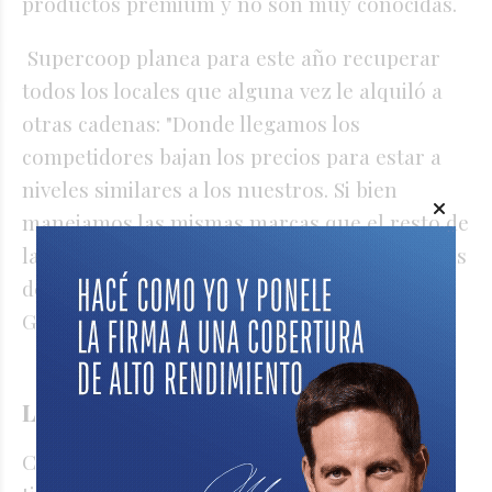
productos premium y no son muy conocidas.
Supercoop planea para este año recuperar
todos los locales que alguna vez le alquiló a
otras cadenas: "Donde llegamos los
competidores bajan los precios para estar a
niveles similares a los nuestros. Si bien
manejamos las mismas marcas que el resto de
las cadenas, tenemos más de 1.200 referencias
de marcas propias", contó el Subgerente
General de Cooperativa Obrera.
Las marcas propias de Supercoop
Cuentan con la marca propia Cooperativa,