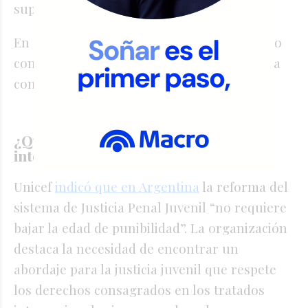
supera los 3 años.
En cambio, delitos más graves, como el robo
con armas, sí podrían implicar una condena
con cárcel, ya que superan ese umbral.
¿Qué dicen los organismos
internacionales?
Unicef
indicó que en Argentina
la reforma del
sistema de Justicia Penal Juvenil “no requiere
bajar la edad de punibilidad”. La organización
destaca la necesidad de encontrar un
abordaje para la justicia juvenil que respete
los derechos consagrados en los tratados