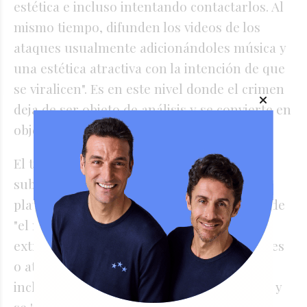
estética e incluso intentando contactarlos. Al
mismo tiempo, difunden los videos de los
ataques usualmente adicionándoles música y
una estética atractiva con la intención de que
se viralicen". Es en este nivel donde el crimen
deja de ser objeto de análisis y se convierte en
objeto de culto.
El tercer nivel corresponde a las
subcomunidades radicalizadas: espacios en
plataformas como Discord o Telegram donde
"el material que se intercambia es
extremadamente violento, donde los ataques
o atentados son abiertamente celebrados e
incluso donde se incentiva a cometer otros y