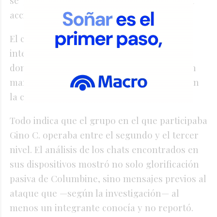
se 'presiona' a usuarios para que pasen a la
acción".
El cuarto nivel, el más peligroso y el que
integra "una pequeña minoría", es aquel
donde se planifican los ataques, se publican
manifiestos y se intenta "dejar una huella en
la comunidad".
Todo indica que el grupo en el que participaba
Gino C. operaba entre el segundo y el tercer
nivel. El análisis de los chats encontrados en
sus dispositivos mostró no solo glorificación
pasiva de Columbine, sino mensajes previos al
ataque que —según la investigación— al
menos un integrante conocía y no reportó.