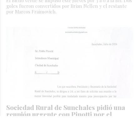
El Bicho Verde se impuso este jueves por 3 a 0 a la BH. Dos
goles fueron convertidos por Brian Nellen y el restante
por Marcos Fraimovich.
Sociedad Rural de Sunchales pidió una
reunión urgente con Pinotti por el
manejo hídrico
JORGE TRIBOULEY
Campo
Hace 1 día
La entidad solicita una reunión "a la mayor brevedad