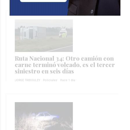
Ruta Nacional 34: Otro camión con
carne terminó volcado, es el tercer
siniestro en seis días
JORGE TRIBOULEY
Policiales
Hace 1 día