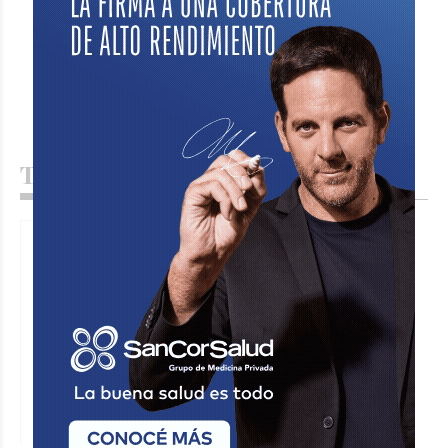
Te puede interesar
Un auto dañado por la caída de un
árbol inmenso
JORGE TRIBOULEY
Policiales
Hace 1 día