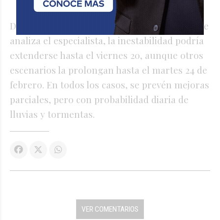
del sector sur.
De acuerdo a los modelos meteorológicos que
analiza el especialista, la inestabilidad podría
extenderse hasta el viernes 20, aunque otros
escenarios la prolongan hasta el martes 24 de
febrero. En todos los casos, se prevén mejoras
parciales, pero con probabilidad diaria de
lluvias y tormentas.
VER COMENTARIOS