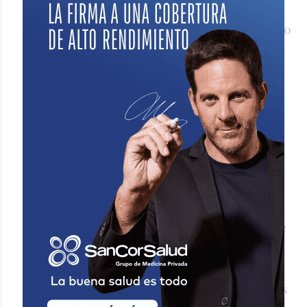
leve ascenso: mínima 24° y máxima 34°.
Vientos leves a moderados predominando
del sector este, rotando al nor/noreste
por momentos.
Por último, jueves con cielo nublado a
cubierto y con condiciones inestables,
con mejoramientos temporales y
probables lluvias débiles y posibles
tormentas aisladas durante las primeras
horas de la jornada.
Temperaturas con
poco cambio en las mínimas, 23° y suave
ascenso de las máximas, 35°.
Vientos
leves a moderados predominando del
sector este, rotando al sector moderados