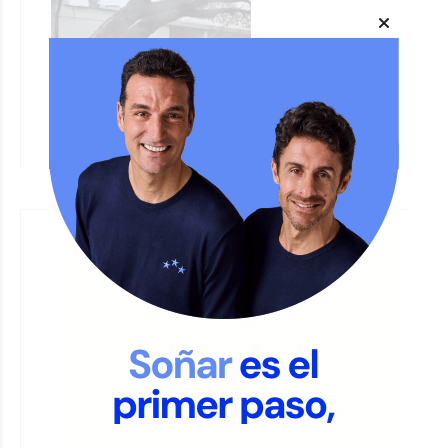
Un auto dañado por la caída de un
árbol inmenso
JORGE TRIBOULEY
Policiales
El jueves
Ruta Nacional 34: Otro camión con
carne terminó volcado, es el tercer
siniestro en seis días