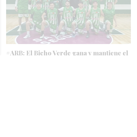
#ARB: El Bicho Verde gana y mantiene el
liderazgo de la competencia
JORGE TRIBOULEY
Deportes - Básquet
El viernes
El jueves por la noche se puso en marcha la segunda
rueda del Torneo Oficial de Primera División. Unión no
tuvo problemas para derrotar como local a Sportivo Ben
Hur por 75 a 47.