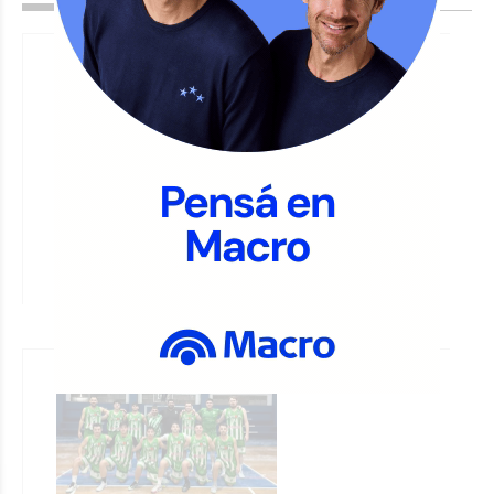
#ARB: El Bicho Verde gana y
mantiene el liderazgo de la
competencia
JORGE TRIBOULEY
Deportes - Básquet
El viernes