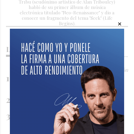
Tr1bu (seudónimo artístico de Alan Tribouley)
habló de su primer álbum de música
electrónica titulado "Neo-Renaissance" y dio a
conocer un fragmento del tema "Seek" (Life
Begins).
Lo más visto
Readecuación de la tasa municipal: La oposición
reconoció el déficit pero autorizó una
actualización menor a la solicitada por el
Ejecutivo
Carina Andrea Chicco
Sancor Seguros reafirmó el valor de sus
tradiciones en un nuevo encuentro
Corte de energía programado para este