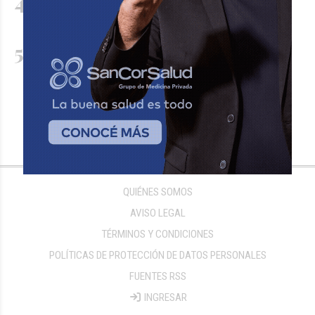
domingo 9
Videos falsos con IA usan la identidad de
Cormillot, López Rosetti y otros médicos para
vender tratamientos sin evidencia
QUIÉNES SOMOS
AVISO LEGAL
TÉRMINOS Y CONDICIONES
POLÍTICAS DE PROTECCIÓN DE DATOS PERSONALES
FUENTES RSS
INGRESAR