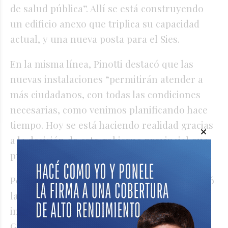
de salud pública”. Allí se está construyendo
un edificio anexo que triplica su capacidad
actual, y una nueva posta para el Sies.
En la misma línea, Pinotti destacó que las
nuevas instalaciones “permitirán atender a
más ciudadanos, con todas las condiciones
necesarias, como venimos planificando hace
tiempo. Hoy se está haciendo realidad gracias
a la decisión de este gobierno provincial que
priorizó este proyecto”.
Por la tarde, la titular de la Cámara baja visitó
la ciudad de Rafaela, donde participó junto al
intendente Leonardo Viotti y los diputados
Gisel Mahmud y Rubén Galassi del acto que