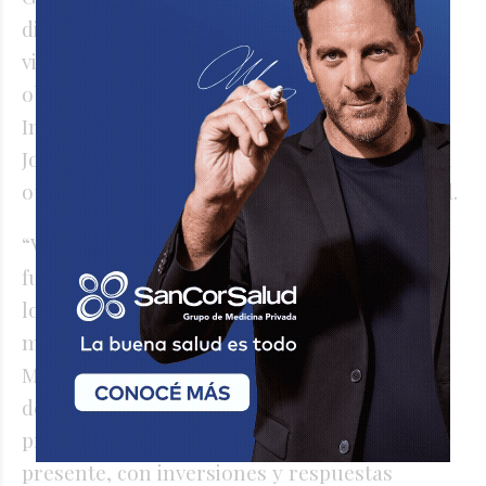
dio inicio formal a la construcción de 28
viviendas y de la apertura de sobres para la
obra de reparación e impermeabilización del
Instituto Superior de Profesorado N° 2 “Dr.
Joaquín V. González”. La jornada culminó con
otro acto de entrega escrituras en esa ciudad.
“Vivienda y educación, dos áreas
fundamentales para la vida y el desarrollo de
los santafesinos. Así como hoy ponemos en
marcha proyectos en Rafaela, el gobierno de
Maximiliano Pullaro está presente con obras
de infraestructura en cada rincón de la
provincia donde se puede ver un Estado
presente, con inversiones y respuestas