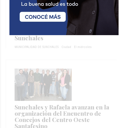
El Municipio y Lácteos Seelisberg
firmaron un convenio en beneficio
de las Escuelitas de Fútbol de
Sunchales
MUNICIPALIDAD DE SUNCHALES
Ciudad
El miércoles
Sunchales y Rafaela avanzan en la
organización del Encuentro de
Concejos del Centro Oeste
Santafesino