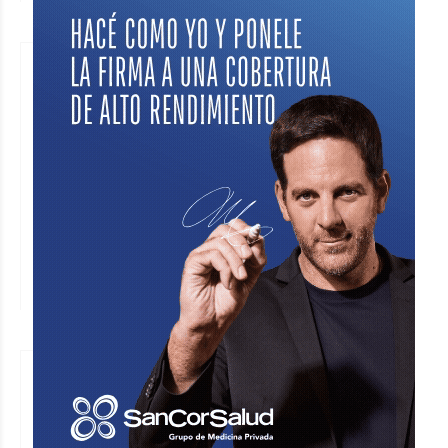
La Justicia vuelve a exigir avances
en el Complejo Ambiental
Sunchales y advierte con multas por
incumplimientos
JORGE TRIBOULEY
Ciudad
Hace 1 día