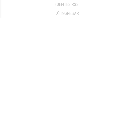
FUENTES RSS
INGRESAR
Boletín de noticias
SUSCRIBIRME