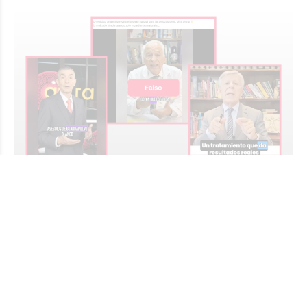
Videos falsos con IA usan la identidad de
Cormillot, López Rosetti y otros médicos
para vender tratamientos sin evidencia
CHEQUEADO.COM
General
Hace 6 horas
Se trata de una modalidad de estafa cada vez más
frecuente que se aprovecha de la confianza que generan
los profesionales para dar credibilidad a falsas promesas
de salud. Los especialistas recomiendan desconfiar de las
curas “milagrosas” y verificar siempre la fuente.