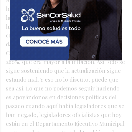
lo que decía el concejal Astor, apoyándose en
la desactualización de la unidad de cuenta
histórica, de la UCM, debo recordar que en la
composición, durante el año pasado, hemos
dado al Ejecutivo, con la composición del
Concejo anterior, un aumento de más del
260%, que era mayor a la inflación. Así todo se
sigue sosteniendo que la actualización sigue
estando mal. Y eso no lo discuto, puede que
sea así. Lo que no podemos seguir haciendo
es apoyándonos en decisiones políticas del
pasado cuando aquí había legisladores que se
han negado, legisladores oficialistas que hoy
están en el Departamento Ejecutivo Municipal