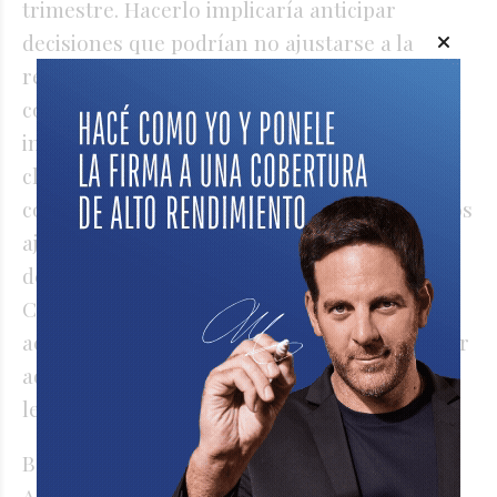
trimestre. Hacerlo implicaría anticipar
decisiones que podrían no ajustarse a la
realidad futura que están dotando a los
contribuyentes como a la previsibilidad
institucional. Por eso nuestra postura fue
clara en tal sentido de aprobar el aumento
correspondiente al primer trimestre, dejar los
ajustes de los trimestres siguientes sujetos a
debate y análisis y aprobación de este
Concejo. Ese criterio no congela ni niega
actualizaciones, pero tampoco las impone por
adelantado. Garantiza equilibrio, control
legislativo y responsabilidad política".
Balduino también le respondió al concejal
Astor sobre la desactualización de la UCM: "A