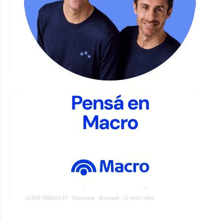
#ARB: Esta noche, Unión recibe a
Ben Hur en la Fortaleza
JORGE TRIBOULEY
Deportes - Básquet
El jueves
Las Gigantes clasificaron a
semifinales y la AmeriCup 2027
JORGE TRIBOULEY
Deportes - Básquet
El miércoles