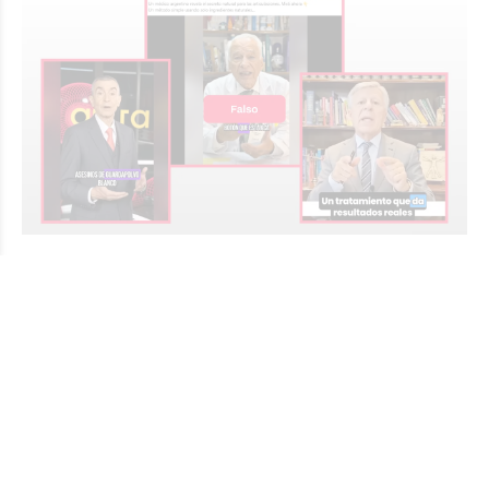
Videos falsos con IA usan la identidad de
Cormillot, López Rosetti y otros médicos
para vender tratamientos sin evidencia
CHEQUEADO.COM
General
Hace 1 día
Se trata de una modalidad de estafa cada vez más
frecuente que se aprovecha de la confianza que generan
los profesionales para dar credibilidad a falsas promesas
de salud. Los especialistas recomiendan desconfiar de las
curas “milagrosas” y verificar siempre la fuente.