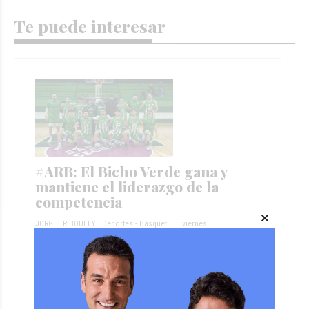
Te puede interesar
#ARB: El Bicho Verde gana y
mantiene el liderazgo de la
competencia
JORGE TRIBOULEY
Deportes - Básquet
El viernes