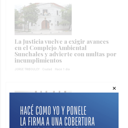
La Justicia vuelve a exigir avances
en el Complejo Ambiental
Sunchales y advierte con multas por
incumplimientos
JORGE TRIBOULEY
Ciudad
Hace 1 día