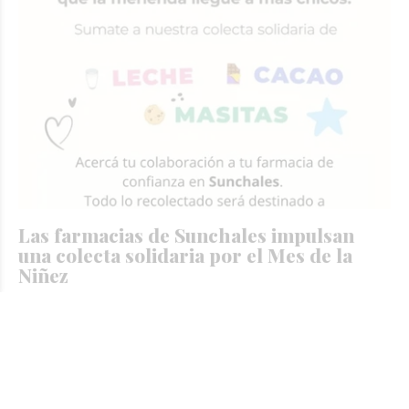
Las farmacias de Sunchales impulsan
una colecta solidaria por el Mes de la
Niñez
EL ECO DE SUNCHALES
General
Hace 19 horas
La campaña invita a la comunidad a donar productos de
primera necesidad .Se recibe leche, cacao y galletitas, que
podrán acercarse a cualquier farmacia de confianza
adherida a la iniciativa.