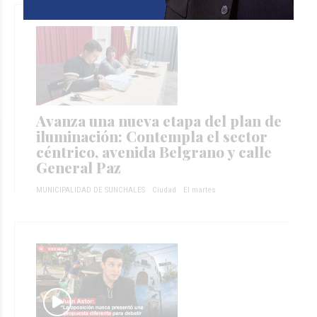
Avanza una nueva etapa del plan de
iluminación: Contempla el sector
céntrico, avenida Belgrano y calle
General Paz
MUNICIPALIDAD DE SUNCHALES
Ciudad
El martes