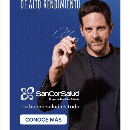
El Municipio y Lácteos Seelisberg
firmaron un convenio en beneficio
de las Escuelitas de Fútbol de
Sunchales
MUNICIPALIDAD DE SUNCHALES
Ciudad
El miércoles
Sunchales y Rafaela avanzan en la
organización del Encuentro de
Concejos del Centro Oeste
Santafesino
CONCEJO MUNICIPAL DE SUNCHALES
Ciudad
El martes