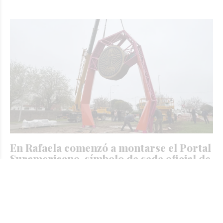
En Rafaela comenzó a montarse el Portal
Suramericano, símbolo de sede oficial de
los Juegos Santa Fe 2026
JORGE TRIBOULEY
Región
Hace 19 horas
La estructura se encuentra emplazada en avenida Williner
y esquina Bulevar Irigoyen. El 19 de agosto, con la llegada
de la Antorcha Suramericana, se encenderá el reloj con la