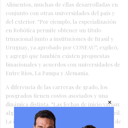
Alimentos, muchas de ellas desarrolladas en
conjunto con otras universidades del país y
del exterior. “Por ejemplo, la especialización
en Robótica permite obtener un título
trinacional junto a instituciones de Brasil y
Uruguay, ya aprobado por CONEAU”, explicó,
y agregó que también existen propuestas
binacionales y acuerdos con universidades de
Entre Ríos, La Pampa y Alemania.
A diferencia de las carreras de grado, los
posgrados tienen costos asociados y una
dinámica distinta. “Las fechas de inicio varían:
algunas comienzan en marzo y otras en abril.
La inscripción suele extenderse hasta fines de