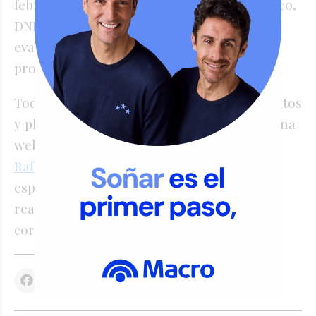
febrero y se solicita título de grado, analítico,
DNI, CUIL y un breve currículum, que es
evaluado por el comité académico de cada
propuesta”, concluyó.
Toda la información sobre carreras, requisitos
y plazos se encuentra disponible en la página
web oficial de la
Universidad Nacional de
Rafaela
, mientras que las consultas
específicas sobre posgrados pueden
realizarse a través del correo del área
correspondiente.