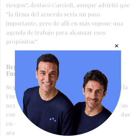
riesgos”, destacó Carciofi, aunque advirtió que
“la firma del acuerdo sería un paso
importante, pero de allí en más supone una
agenda de trabajo para alcanzar esos
propósitos”.
Repercusiones tras el acuerdo Unión
Europea- Mercosur
Según un informe de la Bolsa de Cereales y la
Fundación INAI (Instituto para las
negociaciones agrícolas internacionales), “las
condiciones preferenciales de acceso incluidas
en el Acuerdo (tanto arancelarias como no
arancelarias) nos permitirán ser un