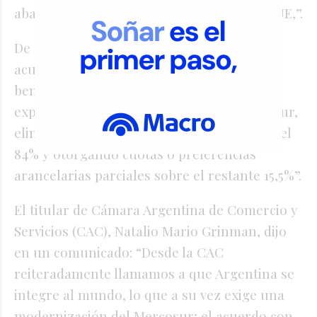
abastecedor privilegiado al mercado de la UE,”.
De acuerdo con el informe, a través del
acuerdo “la Unión Europea otorgará
beneficios arancelarios para el 99,5% de las
exportaciones agroindustriales del Mercosur,
eliminando totalmente sus aranceles para el
84% y otorgando cuotas o preferencias
arancelarias parciales sobre el restante 15,5%”.
El titular de Cámara Argentina de Comercio y
Servicios (CAC), Natalio Mario Grinman, dijo
en un comunicado: “Desde la CAC
reiteradamente llamamos a que Argentina se
integre al mundo, lo que a su vez exige una
modernización del Mercosur; el acuerdo con