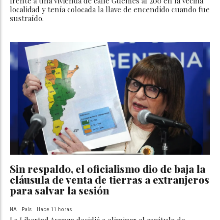
frente a una vivienda de calle Güemes al 200 en la vecina
localidad y tenía colocada la llave de encendido cuando fue
sustraído.
Sin respaldo, el oficialismo dio de baja la
cláusula de venta de tierras a extranjeros
para salvar la sesión
NA
País
Hace 11 horas
La Libertad Avanza decidió a eliminar el capítulo de