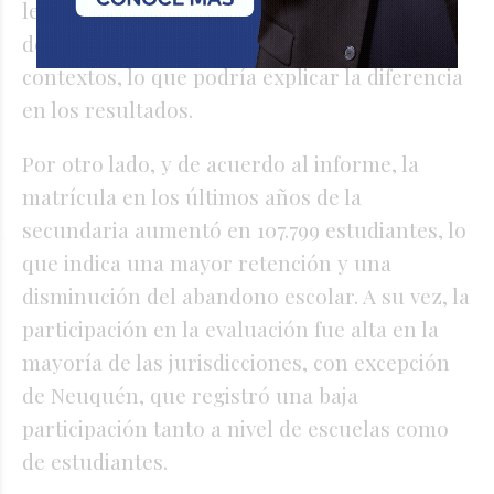
lectora, evaluada en Lengua, puede
desarrollarse en diversas asignaturas y
contextos, lo que podría explicar la diferencia
en los resultados.
Por otro lado, y de acuerdo al informe, la
matrícula en los últimos años de la
secundaria aumentó en 107.799 estudiantes, lo
que indica una mayor retención y una
disminución del abandono escolar. A su vez, la
participación en la evaluación fue alta en la
mayoría de las jurisdicciones, con excepción
de Neuquén, que registró una baja
participación tanto a nivel de escuelas como
de estudiantes.