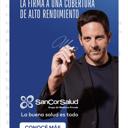
cambio de enfoque hacia políticas centradas
en el aprendizaje efectivo de los estudiantes,
en lugar de priorizar únicamente la reducción
de brechas o la inclusión entendida solo como
permanencia escolar.
En cuanto a la enseñanza de la Matemática, el
informe y las autoridades reconocieron que
se trata de un desafío persistente, con una
tendencia negativa que se profundiza desde
hace casi una década. Se mencionó que la
pandemia agravó la situación, ya que la
Matemática, al requerir mayor intensidad de
contenidos, resultó más difícil de abordar
desde el hogar. En contraste, la comprensión