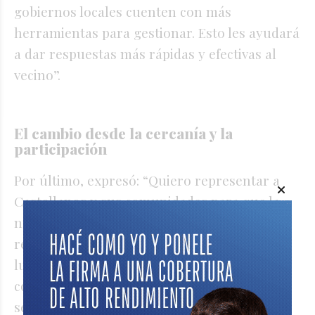
gobiernos locales cuenten con más
herramientas para gestionar. Esto les ayudará
a dar respuestas más rápidas y efectivas al
vecino”.
El cambio desde la cercanía y la
participación
Por último, expresó: “Quiero representar a
Castellanos y sus comunidades para que la
nueva Constitución responda a lo que
realmente necesita nuestra gente. Creo en
luchar con fuerza por lo que es justo, con
compromiso social. Para mí, una comunidad
se construye en conjunto, no desde lo