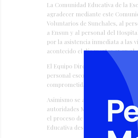
La Comunidad Educativa de la Esc
agradecer mediante este Comunic
Voluntarios de Sunchales, al pers
a Ensun y al personal del Hospita
por la asistencia inmediata a las 
acontecido el día martes 25 en el 
El Equipo Directivo valora y agrad
personal escolar y del Taller Ma
comprometida y solidaria en los
Asimismo se agradece a la Supervi
autoridades Ministeriales y Muni
el proceso de toma de decisiones
Educativa desde el día del hecho.