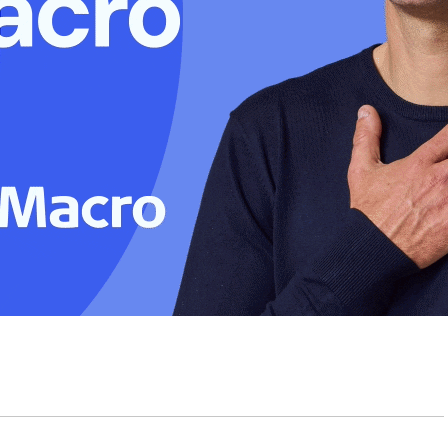
to a toda la ciudadanía de Sunchales por
o y afecto recibidas de: Instituciones
medias, empresas, personas de la
tuosamente a los alumnos, a sus familias y a
seguridad de que el doloroso momento vivido
do unidad y comunidad.