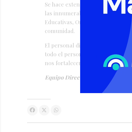
Se hace extensivo el agradecimien
las innumerables muestras de apoy
Educativas, Organizaciones inter
comunidad.
El personal directivo abraza afec
todo el personal escolar con la 
nos fortalecerá para construyen
Equipo Directivo Escuela N° 379