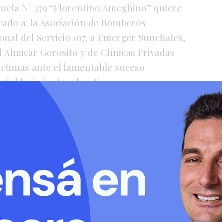
uela N° 379 “Florentino Ameghino” quiere
ado a: la Asociación de Bomberos
onal del Servicio 107, a Emerger Sunchales,
l Almicar Gorosito y de Clínicas Privadas
víctimas ante el lamentable suceso
establecimiento educativo.
ece el rápido accionar de las familias, del
nual Nº 12, quienes actuaron de manera
 primeros momentos del acontecimiento.
sora Seccional, Delegada Regional, a las
cipales por estar presentes y acompañar en
 y contención a toda la Comunidad