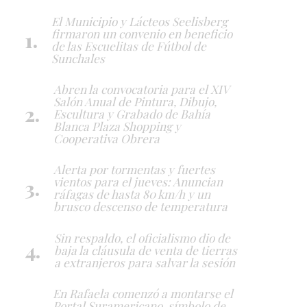
El Municipio y Lácteos Seelisberg
firmaron un convenio en beneficio
de las Escuelitas de Fútbol de
Sunchales
Abren la convocatoria para el XIV
Salón Anual de Pintura, Dibujo,
Escultura y Grabado de Bahía
Blanca Plaza Shopping y
Cooperativa Obrera
Alerta por tormentas y fuertes
vientos para el jueves: Anuncian
ráfagas de hasta 80 km/h y un
brusco descenso de temperatura
Sin respaldo, el oficialismo dio de
baja la cláusula de venta de tierras
a extranjeros para salvar la sesión
En Rafaela comenzó a montarse el
Portal Suramericano, símbolo de