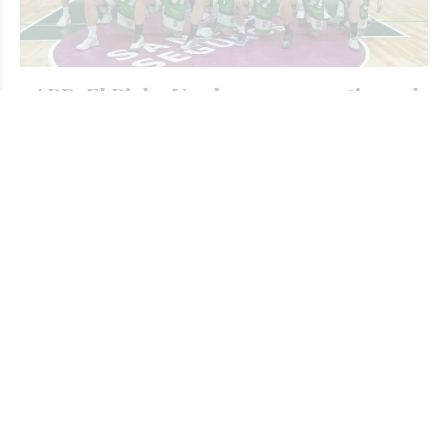
#ARB: El Bicho Verde gana y mantiene el
liderazgo de la competencia
JORGE TRIBOULEY
Deportes - Básquet
Hace 9 horas
El jueves por la noche se puso en marcha la segunda
rueda del Torneo Oficial de Primera División. Unión no
tuvo problemas para derrotar como local a Sportivo Ben
Hur por 75 a 47.