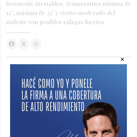
levemente inestables. Temperatura mínima de
12°, máxima de 23° y viento moderado del
sudeste con posibles ráfagas fuertes.
VER COMENTARIOS