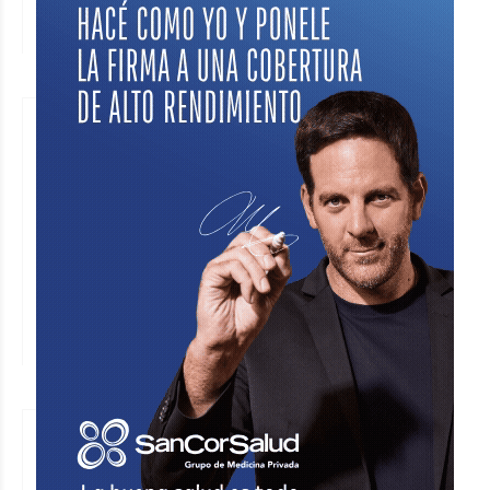
en los niños
ROTARY CLUB SUNCHALES
Sociedad
El lunes
¿Con qué versión de vos mismo te
gustaría encontrarte dentro de diez
años?
FUNDACIÓN LOGOSÓFICA
Sociedad
El lunes