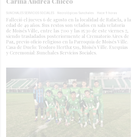
Carina Andrea Chicco
SUNCHALES SERVICIOS SOCIALES
Necrológicas Sunchales
Hace 9 horas
Falleció el jueves 6 de agosto en la localidad de Rafaela, a la
edad de 49 años. Sus restos son velados en sala velatoria
de Moisés Ville, entre las 7:00 y las 15:30 de este viernes 7,
siendo trasladados posteriormente al Crematorio Aires de
Paz, previo oficio religioso en la Parroquia de Moisés Ville.
Casa de Duelo: Teodoro Herthz 519, Moisés Ville. Exequias
y Ceremonial: Sunchales Servicios Sociales.