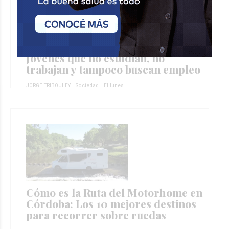
El fenómeno de los "Triple Ni":
Jóvenes que no estudian, no
trabajan y tampoco buscan empleo
JORGE TRIBOULEY
Sociedad
El lunes
Cómo es la Ruta del Motorhome en
Córdoba: Los 10 mejores destinos
para recorrer sobre ruedas