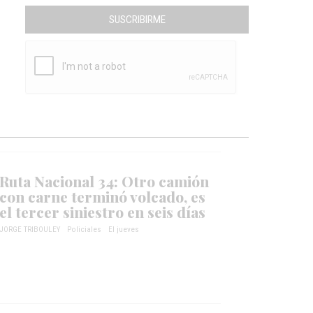
SUSCRIBIRME
Ruta Nacional 34: Otro camión
con carne terminó volcado, es
el tercer siniestro en seis días
JORGE TRIBOULEY
Policiales
El jueves