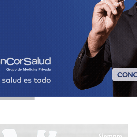
ega del cuerpo a la familia, sin requerir
 Comisaría Nº7 y peritos forenses de la
ER COMENTARIOS