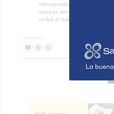
correspondientes y dispuso la entr
autopsia. Intervino personal de la
ciudad de Rafaela.
V