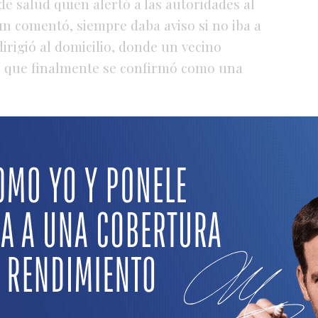
de salud quien alertó a las autoridades al
ún comentó, siempre daba aviso si no iba a
dirigió al domicilio, donde un vecino
lo que finalmente se confirmó como una
RAFAELA INFORMA que el médico debía
ncia preliminar en la que estaba imputado
 y por incumplimiento de la cuota
na de prisión de dos años. Aunque no
e los motivos del desenlace, algunas
viera atravesando un momento emocional
judicial. Sin embargo, esta hipótesis no
ó si el hombre dejó algún escrito.
lía en turno, que ordenó las actuaciones