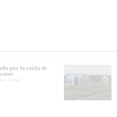
do por la caída de
menso
iales
El jueves