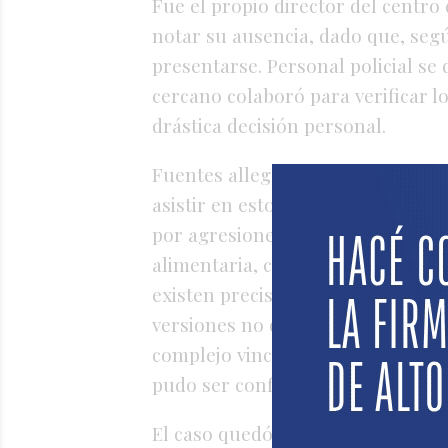
Fue el propio director del centro 
notar su ausencia, dado que, seg
presentarse. Personal policial se 
cercano colaboró para verificar 
drástica decisión personal.
Fuentes allegadas señalaron a 
asistir en estos días a una audie
por agresiones físicas a sus hijos
alimentaria, con un pedido de pe
existen precisiones oficiales sobr
versiones no descartan que estu
complejo vinculado a su situación 
pudo ser confirmada, ni se inform
El caso quedó a cargo de la Fisca