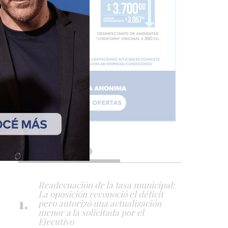
Lo más visto
Readecuación de la tasa municipal:
La oposición reconoció el déficit
pero autorizó una actualización
menor a la solicitada por el
Ejecutivo