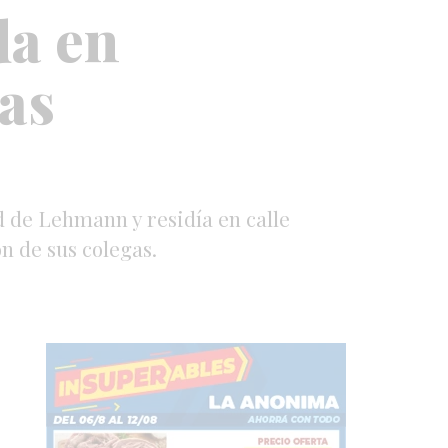
da en
las
d de Lehmann y residía en calle
ón de sus colegas.