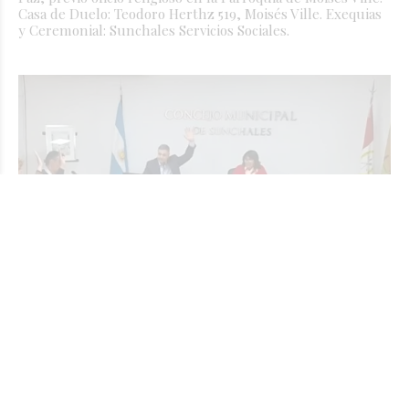
Casa de Duelo: Teodoro Herthz 519, Moisés Ville. Exequias
y Ceremonial: Sunchales Servicios Sociales.
Readecuación de la tasa municipal: La
oposición reconoció el déficit pero
autorizó una actualización menor a la
solicitada por el Ejecutivo
JORGE TRIBOULEY
Ciudad
Hace 8 horas