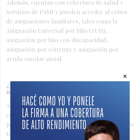
Además, cuentan con cobertura de salud y
servicios de PAMI y pueden acceder al cobro
de asignaciones familiares, tales como la
Asignación Universal por Hijo (AUH),
asignación por hijo con discapacidad,
asignación por cónyuge y asignación por
ayuda escolar anual.
¿Cuántas personas se jubilaron por
moratoria y cuánto cobran?
Actualmente el sistema previsional está
compuesto de 7,2 millones de jubilaciones y
pensiones (esto no es lo mismo que el número
total de jubilados, dado que una misma