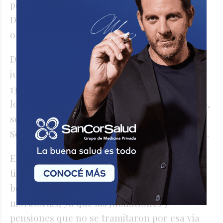
persona puede poseer más de un beneficio).
De ese total, el 59,5% (4,3 millones) fueron
obtenidas a través de una moratoria.
Desde 2005 a la actualidad el número de
jubilaciones y pensiones aumentaron un
130%, pasando de 3,1 millones de beneficios a
los 7,2 millones actuales (septiembre de 2024),
según datos del Boletín Estadístico de
Seguridad Social (BESS) que elabora la ANSES.
El aumento en jubilaciones en el último
tiempo se explica por la incorporación de
beneficios otorgados a través de las
moratorias, ya que las jubilaciones y
pensiones que no se tramitaron por esa vía