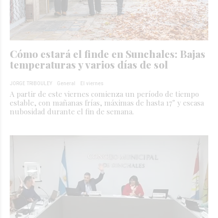
Cómo estará el finde en Sunchales: Bajas
temperaturas y varios días de sol
JORGE TRIBOULEY
General
El viernes
A partir de este viernes comienza un período de tiempo
estable, con mañanas frías, máximas de hasta 17° y escasa
nubosidad durante el fin de semana.