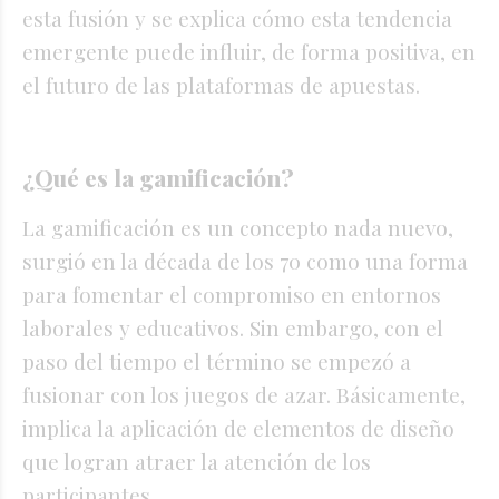
esta fusión y se explica cómo esta tendencia
emergente puede influir, de forma positiva, en
el futuro de las plataformas de apuestas.
¿Qué es la gamificación?
La gamificación es un concepto nada nuevo,
surgió en la década de los 70 como una forma
para fomentar el compromiso en entornos
laborales y educativos. Sin embargo, con el
paso del tiempo el término se empezó a
fusionar con los juegos de azar. Básicamente,
implica la aplicación de elementos de diseño
que logran atraer la atención de los
participantes.