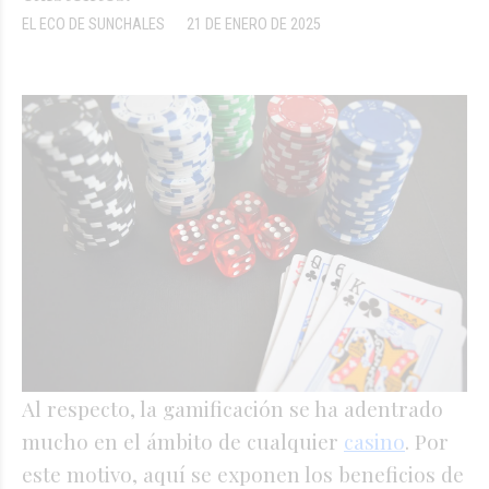
EL ECO DE SUNCHALES
21 DE ENERO DE 2025
Al respecto, la gamificación se ha adentrado
mucho en el ámbito de cualquier
casino
. Por
este motivo, aquí se exponen los beneficios de