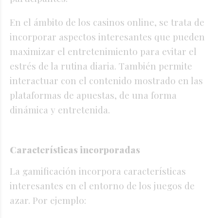
En el ámbito de los casinos online, se trata de
incorporar aspectos interesantes que pueden
maximizar el entretenimiento para evitar el
estrés de la rutina diaria. También permite
interactuar con el contenido mostrado en las
plataformas de apuestas, de una forma
dinámica y entretenida.
Características incorporadas
La gamificación incorpora características
interesantes en el entorno de los juegos de
azar. Por ejemplo: