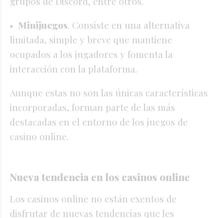
grupos de Discord, entre otros.
•
Minijuegos
. Consiste en una alternativa
limitada, simple y breve que mantiene
ocupados a los jugadores y fomenta la
interacción con la plataforma.
Aunque estas no son las únicas características
incorporadas, forman parte de las más
destacadas en el entorno de los juegos de
casino online.
Nueva tendencia en los casinos online
Los casinos online no están exentos de
disfrutar de nuevas tendencias que les